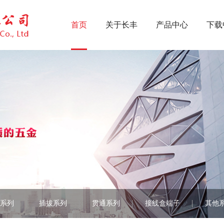
首页
关于长丰
产品中心
下载
长丰简介
压线框系列
荣誉证书
UK系列
检测设备
方针系列
厂房设备
插针系列
新闻中心
插拔系列
贯通系列
接线盒端子
系列
插拔系列
贯通系列
接线盒端子
其他
其他系列