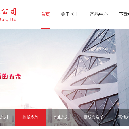
首页
关于长丰
产品中心
下载
长丰简介
压线框系列
荣誉证书
UK系列
检测设备
方针系列
厂房设备
插针系列
新闻中心
插拔系列
贯通系列
接线盒端子
系列
插拔系列
贯通系列
接线盒端子
其他
其他系列