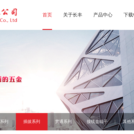
首页
关于长丰
产品中心
下载
长丰简介
压线框系列
荣誉证书
UK系列
检测设备
方针系列
厂房设备
插针系列
新闻中心
插拔系列
贯通系列
接线盒端子
系列
插拔系列
贯通系列
接线盒端子
其他
其他系列